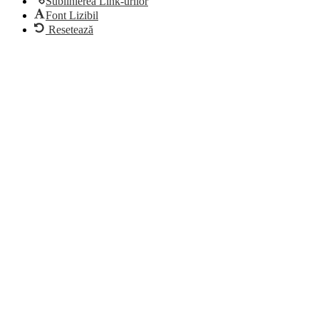
Sublinierea Link-urilor
Font Lizibil
Resetează