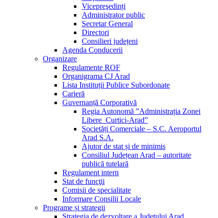
Vicepreşedinți
Administrator public
Secretar General
Directori
Consilieri județeni
Agenda Conducerii
Organizare
Regulamente ROF
Organigrama CJ Arad
Lista Instituții Publice Subordonate
Carieră
Guvernanță Corporativă
Regia Autonomă ”Administrația Zonei
Libere Curtici-Arad”
Societăți Comerciale – S.C. Aeroportul
Arad S.A.
Ajutor de stat și de minimis
Consiliul Județean Arad – autoritate
publică tutelară
Regulament intern
Stat de funcţii
Comisii de specialitate
Informare Consilii Locale
Programe și strategii
Strategia de dezvoltare a Județului Arad