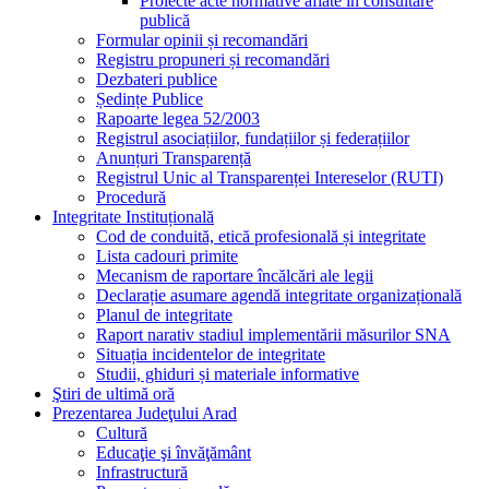
Proiecte acte normative aflate în consultare
publică
Formular opinii și recomandări
Registru propuneri și recomandări
Dezbateri publice
Ședințe Publice
Rapoarte legea 52/2003
Registrul asociațiilor, fundațiilor și federațiilor
Anunțuri Transparență
Registrul Unic al Transparenței Intereselor (RUTI)
Procedură
Integritate Instituțională
Cod de conduită, etică profesională și integritate
Lista cadouri primite
Mecanism de raportare încălcări ale legii
Declarație asumare agendă integritate organizațională
Planul de integritate
Raport narativ stadiul implementării măsurilor SNA
Situația incidentelor de integritate
Studii, ghiduri și materiale informative
Ştiri de ultimă oră
Prezentarea Judeţului Arad
Cultură
Educaţie şi învăţământ
Infrastructură