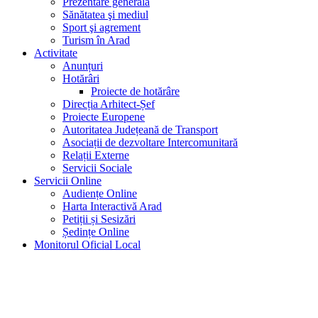
Prezentare generală
Sănătatea şi mediul
Sport şi agrement
Turism în Arad
Activitate
Anunțuri
Hotărâri
Proiecte de hotărâre
Direcția Arhitect-Șef
Proiecte Europene
Autoritatea Județeană de Transport
Asociații de dezvoltare Intercomunitară
Relații Externe
Servicii Sociale
Servicii Online
Audiențe Online
Harta Interactivă Arad
Petiții și Sesizări
Ședințe Online
Monitorul Oficial Local