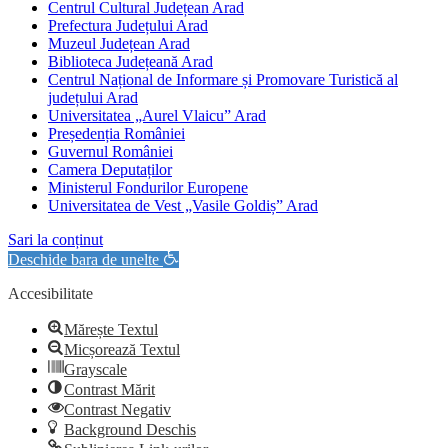
Centrul Cultural Județean Arad
Prefectura Județului Arad
Muzeul Județean Arad
Biblioteca Județeană Arad
Centrul Național de Informare și Promovare Turistică al
județului Arad
Universitatea „Aurel Vlaicu” Arad
Președenția României
Guvernul României
Camera Deputaților
Ministerul Fondurilor Europene
Universitatea de Vest „Vasile Goldiș” Arad
Sari la conținut
Deschide bara de unelte
Accesibilitate
Mărește Textul
Micșorează Textul
Grayscale
Contrast Mărit
Contrast Negativ
Background Deschis