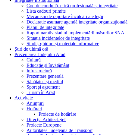
Integritate Instituțională
Cod de conduită, etică profesională și integritate
Lista cadouri primite
Mecanism de raportare încălcări ale legii
Declarație asumare agendă integritate organizațională
Planul de integritate
Raport narativ stadiul implementării măsurilor SNA
Situația incidentelor de integritate
Studii, ghiduri și materiale informative
Ştiri de ultimă oră
Prezentarea Judeţului Arad
Cultură
Educaţie şi învăţământ
Infrastructură
Prezentare generală
Sănătatea şi mediul
Sport şi agrement
Turism în Arad
Activitate
Anunțuri
Hotărâri
Proiecte de hotărâre
Direcția Arhitect-Șef
Proiecte Europene
Autoritatea Județeană de Transport