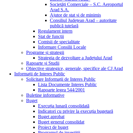
Societăți Comerciale – S.C. Aeroportul
Arad S.A.
Ajutor de stat și de minimis
Consiliul Județean Arad – autoritate
publică tutelară
Regulament intern
Stat de funcţii
Comisii de specialitate
Informare Consilii Locale
Programe și strategii
Strategia de dezvoltare a Județului Arad
Rapoarte și Studii
Obiective strategice, generale, specifice ale CJ Arad
Informații de Interes Public
Solicitare Informații de Interes Public
Lista Documente Interes Public
Rapoarte legea 544/2001
Buletine informative
Buget
Execuția lunară consolidată
Indicatori cu privire la execuția bugetară
Buget aprobat
Buget general consolidat
Proiect de buget
Programul de investiții