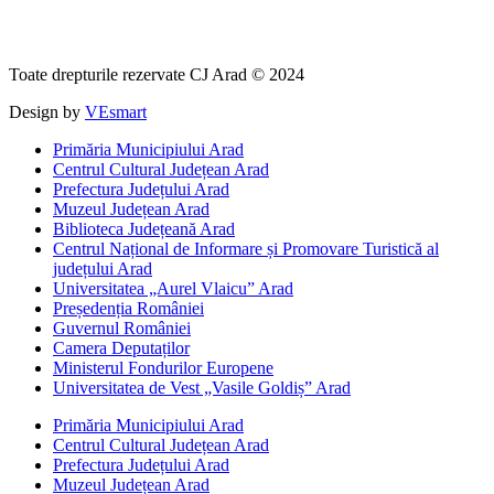
Toate drepturile rezervate CJ Arad © 2024
Design by
VEsmart
Primăria Municipiului Arad
Centrul Cultural Județean Arad
Prefectura Județului Arad
Muzeul Județean Arad
Biblioteca Județeană Arad
Centrul Național de Informare și Promovare Turistică al
județului Arad
Universitatea „Aurel Vlaicu” Arad
Președenția României
Guvernul României
Camera Deputaților
Ministerul Fondurilor Europene
Universitatea de Vest „Vasile Goldiș” Arad
Primăria Municipiului Arad
Centrul Cultural Județean Arad
Prefectura Județului Arad
Muzeul Județean Arad