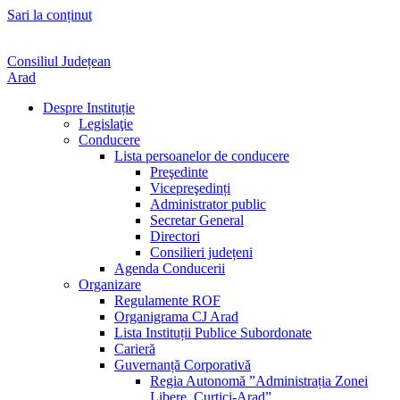
Sari la conținut
Consiliul Județean
Arad
Despre Instituție
Legislaţie
Conducere
Lista persoanelor de conducere
Preşedinte
Vicepreşedinți
Administrator public
Secretar General
Directori
Consilieri județeni
Agenda Conducerii
Organizare
Regulamente ROF
Organigrama CJ Arad
Lista Instituții Publice Subordonate
Carieră
Guvernanță Corporativă
Regia Autonomă ”Administrația Zonei
Libere Curtici-Arad”