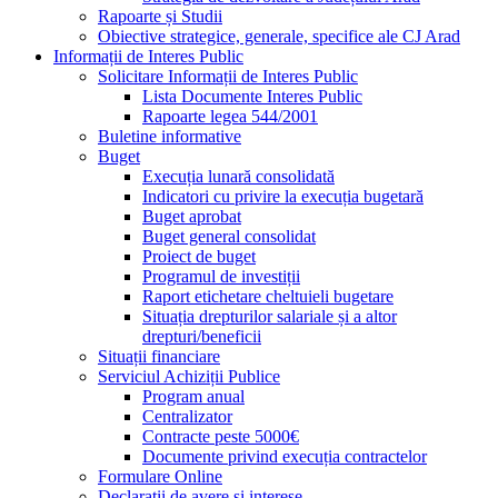
Rapoarte și Studii
Obiective strategice, generale, specifice ale CJ Arad
Informații de Interes Public
Solicitare Informații de Interes Public
Lista Documente Interes Public
Rapoarte legea 544/2001
Buletine informative
Buget
Execuția lunară consolidată
Indicatori cu privire la execuția bugetară
Buget aprobat
Buget general consolidat
Proiect de buget
Programul de investiții
Raport etichetare cheltuieli bugetare
Situația drepturilor salariale și a altor
drepturi/beneficii
Situații financiare
Serviciul Achiziții Publice
Program anual
Centralizator
Contracte peste 5000€
Documente privind execuția contractelor
Formulare Online
Declarații de avere și interese