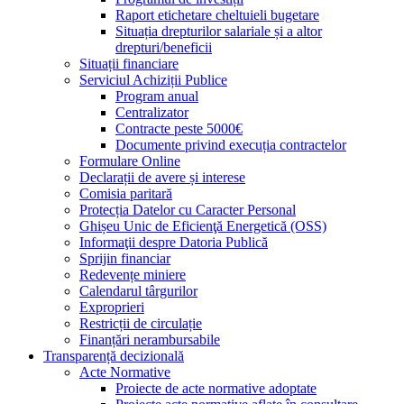
Raport etichetare cheltuieli bugetare
Situația drepturilor salariale și a altor
drepturi/beneficii
Situații financiare
Serviciul Achiziții Publice
Program anual
Centralizator
Contracte peste 5000€
Documente privind execuția contractelor
Formulare Online
Declarații de avere și interese
Comisia paritară
Protecția Datelor cu Caracter Personal
Ghișeu Unic de Eficienţă Energetică (OSS)
Informaţii despre Datoria Publică
Sprijin financiar
Redevențe miniere
Calendarul târgurilor
Exproprieri
Restricții de circulație
Finanțări nerambursabile
Transparență decizională
Acte Normative
Proiecte de acte normative adoptate