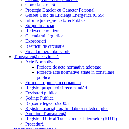
Comisia paritară
Protecția Datelor cu Caracter Personal
Ghișeu Unic de Eficienţă Energetică (OSS)
Informaţii despre Datoria Publică
Sprijin financiar
Redevențe miniere
Calendarul târgurilor
Exproprieri
Restricții de circulație
Finanțări nerambursabile
Transparență decizională
Acte Normative
Proiecte de acte normative adoptate
Proiecte acte normative aflate în consultare
publică
Formular opinii și recomandări
Registru propuneri și recomandări
Dezbateri publice
Ședințe Publice
Rapoarte legea 52/2003
Registrul asociațiilor, fundațiilor și federațiilor
Anunțuri Transparență
Registrul Unic al Transparenței Intereselor (RUTI)
Procedură