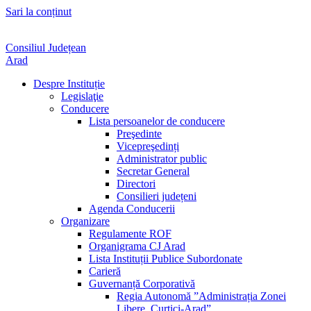
Sari la conținut
Consiliul Județean
Arad
Despre Instituție
Legislaţie
Conducere
Lista persoanelor de conducere
Preşedinte
Vicepreşedinți
Administrator public
Secretar General
Directori
Consilieri județeni
Agenda Conducerii
Organizare
Regulamente ROF
Organigrama CJ Arad
Lista Instituții Publice Subordonate
Carieră
Guvernanță Corporativă
Regia Autonomă ”Administrația Zonei
Libere Curtici-Arad”