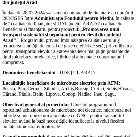
din județul Arad
În data de 28.03.2024 s-a semnat contractul de finanțare cu numărul
283/I/GES între
Administraţia Fondului pentru Mediu
, în calitate
de în calitate de finanţator și UAT județul ARAD în calitate de
Beneficiar al finanțării, pentru proiectul:
,,
Promovarea unui
transport sustenabil și nepoluant pentru elevii din județul
Arad”
– Programului privind îmbunătăţirea calității aerului şi
reducerea cantităţii de emisii de gaze cu efect de seră, prin utilizarea
pentru transportul elevilor a autovehiculelor mai puțin poluante de
tipul microbuzelor electrice, hibride și alimentate cu gaz natural
comprimat.
Denumirea beneficiarului
: JUDEŢUL ARAD
Localitățile beneficiare de microbuze electrice prin AFM:
Pecica, Pilu, Cermei, Șilindia, Archiș,Bocsig, Curtici, Sebiș,Hășmaș,
Cărand, Păuliș, Beliu, Lipova, Conop, Nădlac, Ineu, Șagu
.
Obiectivul general al proiectului
: Obiectul programului îl
reprezintă achiziționarea de microbuze noi electrice, microbuze noi
hibride şi microbuze noi alimentate cu GNC, pentru transportul
elevilor, având la bază necesităţile identificate la nivelul fiecărei
unităţi administrativ-teritoriale
Scopul programului:
îl reprezintă îmbunătăţirea calităţii aerului şi