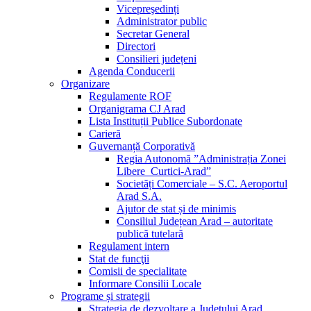
Vicepreşedinți
Administrator public
Secretar General
Directori
Consilieri județeni
Agenda Conducerii
Organizare
Regulamente ROF
Organigrama CJ Arad
Lista Instituții Publice Subordonate
Carieră
Guvernanță Corporativă
Regia Autonomă ”Administrația Zonei
Libere Curtici-Arad”
Societăți Comerciale – S.C. Aeroportul
Arad S.A.
Ajutor de stat și de minimis
Consiliul Județean Arad – autoritate
publică tutelară
Regulament intern
Stat de funcţii
Comisii de specialitate
Informare Consilii Locale
Programe și strategii
Strategia de dezvoltare a Județului Arad