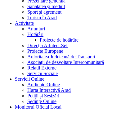
Prezentare generală
Sănătatea şi mediul
Sport şi agrement
Turism în Arad
Activitate
Anunțuri
Hotărâri
Proiecte de hotărâre
Direcția Arhitect-Șef
Proiecte Europene
Autoritatea Județeană de Transport
Asociații de dezvoltare Intercomunitară
Relații Externe
Servicii Sociale
Servicii Online
Audiențe Online
Harta Interactivă Arad
Petiții și Sesizări
Ședințe Online
Monitorul Oficial Local