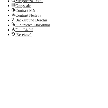
Micșorează Textul
Grayscale
Contrast Mărit
Contrast Negativ
Background Deschis
Sublinierea Link-urilor
Font Lizibil
Resetează