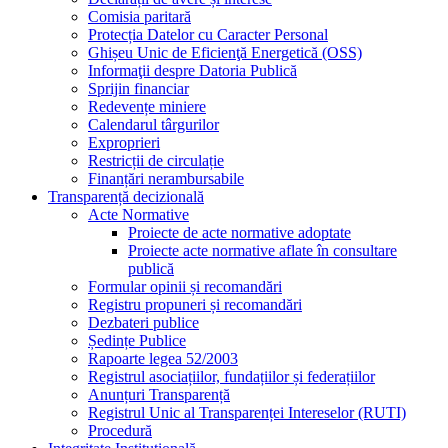
Comisia paritară
Protecția Datelor cu Caracter Personal
Ghișeu Unic de Eficienţă Energetică (OSS)
Informaţii despre Datoria Publică
Sprijin financiar
Redevențe miniere
Calendarul târgurilor
Exproprieri
Restricții de circulație
Finanțări nerambursabile
Transparență decizională
Acte Normative
Proiecte de acte normative adoptate
Proiecte acte normative aflate în consultare
publică
Formular opinii și recomandări
Registru propuneri și recomandări
Dezbateri publice
Ședințe Publice
Rapoarte legea 52/2003
Registrul asociațiilor, fundațiilor și federațiilor
Anunțuri Transparență
Registrul Unic al Transparenței Intereselor (RUTI)
Procedură