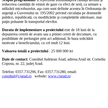
reducerea cantității de emisii de gaze cu efect de seră, ca urmare a
utilizării microbuzelor, aşa cum sunt definite acestea în Ordonanța de
urgenţă a Guvernului nr. 195/2002 privind circulația pe drumurile
publice, republicată, cu modificările şi completările ulterioare, mai
puţin poluante în transportul elevilor.
Durata de implementare a proiectului
este de 18 luni de la
depunerea cererii de avans sau a primei cereri de decontare, cu
posibilitate de prelungire prin act adițional, în baza solicitării
motivate a beneficiarului, cu cel mult 12 luni.
Valoarea totală a proiectului
: 25 000 000 lei
Date de contact
: Consiliul Județean Arad, adresa:Arad str. Corneliu
Coposu, nr. 22, județ Arad.
Telefon: 0357.731296, Fax: 0357.731280, email:
consiliul@cjarad.ro
website:
www.cjarad.ro