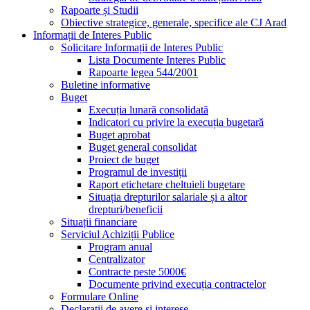
Rapoarte și Studii
Obiective strategice, generale, specifice ale CJ Arad
Informații de Interes Public
Solicitare Informații de Interes Public
Lista Documente Interes Public
Rapoarte legea 544/2001
Buletine informative
Buget
Execuția lunară consolidată
Indicatori cu privire la execuția bugetară
Buget aprobat
Buget general consolidat
Proiect de buget
Programul de investiții
Raport etichetare cheltuieli bugetare
Situația drepturilor salariale și a altor
drepturi/beneficii
Situații financiare
Serviciul Achiziții Publice
Program anual
Centralizator
Contracte peste 5000€
Documente privind execuția contractelor
Formulare Online
Declarații de avere și interese