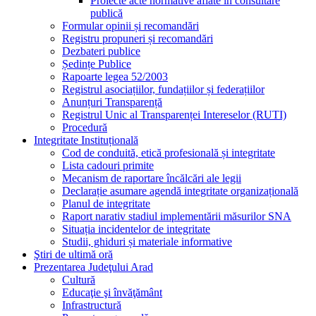
Proiecte acte normative aflate în consultare
publică
Formular opinii și recomandări
Registru propuneri și recomandări
Dezbateri publice
Ședințe Publice
Rapoarte legea 52/2003
Registrul asociațiilor, fundațiilor și federațiilor
Anunțuri Transparență
Registrul Unic al Transparenței Intereselor (RUTI)
Procedură
Integritate Instituțională
Cod de conduită, etică profesională și integritate
Lista cadouri primite
Mecanism de raportare încălcări ale legii
Declarație asumare agendă integritate organizațională
Planul de integritate
Raport narativ stadiul implementării măsurilor SNA
Situația incidentelor de integritate
Studii, ghiduri și materiale informative
Ştiri de ultimă oră
Prezentarea Judeţului Arad
Cultură
Educaţie şi învăţământ
Infrastructură