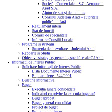
Societăți Comerciale – S.C. Aeroportul
Arad S.A.
Ajutor de stat și de minimis
Consiliul Județean Arad – autoritate
publică tutelară
Regulament intern
Stat de funcţii
Comisii de specialitate
Informare Consilii Locale
Programe și strategii
Strategia de dezvoltare a Județului Arad
Rapoarte și Studii
Obiective strategice, generale, specifice ale CJ Arad
Informații de Interes Public
Solicitare Informații de Interes Public
Lista Documente Interes Public
Rapoarte legea 544/2001
Buletine informative
Buget
Execuția lunară consolidată
Indicatori cu privire la execuția bugetară
Buget aprobat
Buget general consolidat
Proiect de buget
Programul de investiții