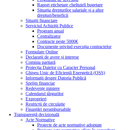
Raport etichetare cheltuieli bugetare
Situația drepturilor salariale și a altor
drepturi/beneficii
Situații financiare
Serviciul Achiziții Publice
Program anual
Centralizator
Contracte peste 5000€
Documente privind execuția contractelor
Formulare Online
Declarații de avere și interese
Comisia paritară
Protecția Datelor cu Caracter Personal
Ghișeu Unic de Eficienţă Energetică (OSS)
Informaţii despre Datoria Publică
Sprijin financiar
Redevențe miniere
Calendarul târgurilor
Exproprieri
Restricții de circulație
Finanțări nerambursabile
Transparență decizională
Acte Normative
Proiecte de acte normative adoptate