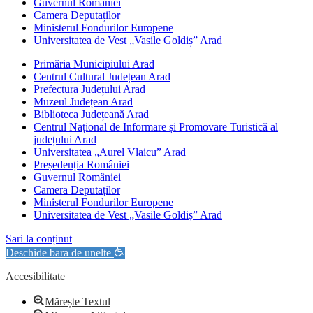
Guvernul României
Camera Deputaților
Ministerul Fondurilor Europene
Universitatea de Vest „Vasile Goldiș” Arad
Primăria Municipiului Arad
Centrul Cultural Județean Arad
Prefectura Județului Arad
Muzeul Județean Arad
Biblioteca Județeană Arad
Centrul Național de Informare și Promovare Turistică al
județului Arad
Universitatea „Aurel Vlaicu” Arad
Președenția României
Guvernul României
Camera Deputaților
Ministerul Fondurilor Europene
Universitatea de Vest „Vasile Goldiș” Arad
Sari la conținut
Deschide bara de unelte
Accesibilitate
Mărește Textul