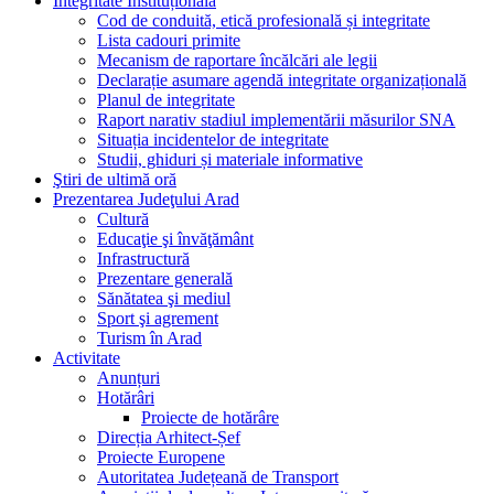
Integritate Instituțională
Cod de conduită, etică profesională și integritate
Lista cadouri primite
Mecanism de raportare încălcări ale legii
Declarație asumare agendă integritate organizațională
Planul de integritate
Raport narativ stadiul implementării măsurilor SNA
Situația incidentelor de integritate
Studii, ghiduri și materiale informative
Ştiri de ultimă oră
Prezentarea Judeţului Arad
Cultură
Educaţie şi învăţământ
Infrastructură
Prezentare generală
Sănătatea şi mediul
Sport şi agrement
Turism în Arad
Activitate
Anunțuri
Hotărâri
Proiecte de hotărâre
Direcția Arhitect-Șef
Proiecte Europene
Autoritatea Județeană de Transport